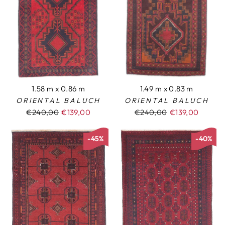
1.58 m x 0.86 m
1.49 m x 0.83 m
ORIENTAL BALUCH
ORIENTAL BALUCH
Normaler
€240,00
Sonderpreis
€139,00
Normaler
€240,00
Sonderpreis
€139,00
Preis
Preis
-45%
-40%