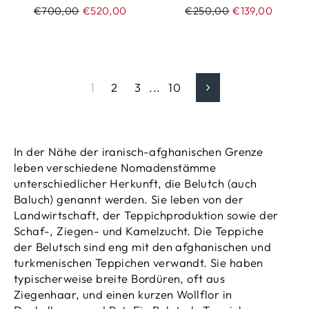
Normaler
€700,00
Sonderpreis
€520,00
Normaler
€250,00
Sonderpreis
€139,00
Preis
Preis
1
2
3
...
10
Next
In der Nähe der iranisch-afghanischen Grenze
leben verschiedene Nomadenstämme
unterschiedlicher Herkunft, die Belutch (auch
Baluch) genannt werden. Sie leben von der
Landwirtschaft, der Teppichproduktion sowie der
Schaf-, Ziegen- und Kamelzucht. Die Teppiche
der Belutsch sind eng mit den afghanischen und
turkmenischen Teppichen verwandt. Sie haben
typischerweise breite Bordüren, oft aus
Ziegenhaar, und einen kurzen Wollflor in