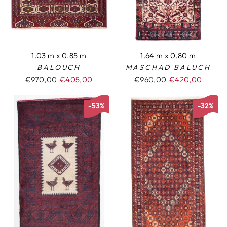
1.03 m x 0.85 m
1.64 m x 0.80 m
BALOUCH
MASCHAD BALUCH
Normaler
€970,00
Sonderpreis
€405,00
Normaler
€960,00
Sonderpreis
€420,00
Preis
Preis
-53%
-32%