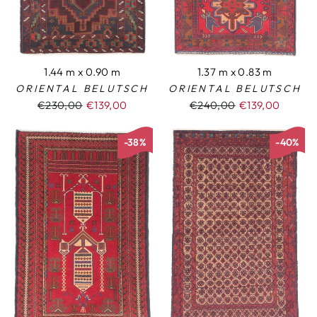
1.44 m x 0.90 m
1.37 m x 0.83 m
ORIENTAL BELUTSCH
ORIENTAL BELUTSCH
Normaler
€230,00
Sonderpreis
€139,00
Normaler
€240,00
Sonderpreis
€139,00
Preis
Preis
-38%
-40%