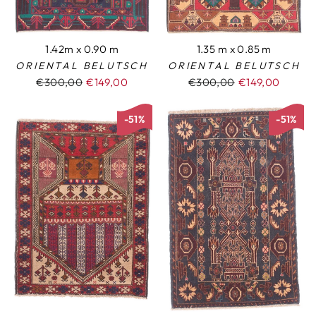
1.42m x 0.90 m
1.35 m x 0.85 m
ORIENTAL BELUTSCH
ORIENTAL BELUTSCH
Normaler
€300,00
Sonderpreis
€149,00
Normaler
€300,00
Sonderpreis
€149,00
Preis
Preis
-51%
-51%