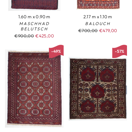
1.60 m x 0.90 m
2.17 m x 1.10 m
MASCHHAD
BALOUCH
BELUTSCH
Normaler
€700,00
Sonderpreis
€479,00
Normaler
€900,00
Sonderpreis
€425,00
Preis
Preis
-49%
-57%