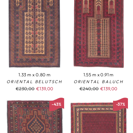
1.33 m x 0.80 m
1.55 m x 0.91 m
ORIENTAL BELUTSCH
ORIENTAL BALUCH
Normaler
€230,00
Sonderpreis
€139,00
Normaler
€240,00
Sonderpreis
€139,00
Preis
Preis
-43%
-37%