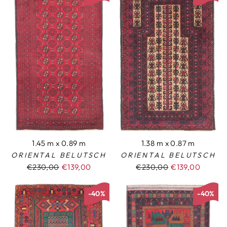
1.45 m x 0.89 m
1.38 m x 0.87 m
ORIENTAL BELUTSCH
ORIENTAL BELUTSCH
Normaler
€230,00
Sonderpreis
€139,00
Normaler
€230,00
Sonderpreis
€139,00
Preis
Preis
-40%
-40%