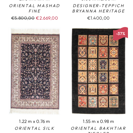
ORIENTAL MASHAD
DESIGNER-TEPPICH
FINE
BRYANNA HERITAGE
Normaler
€5.800,00
Sonderpreis
€2.669,00
€1.400,00
Preis
-37%
1.22 m x 0.76 m
1.55 m x 0.98 m
ORIENTAL SILK
ORIENTAL BAKHTIAR