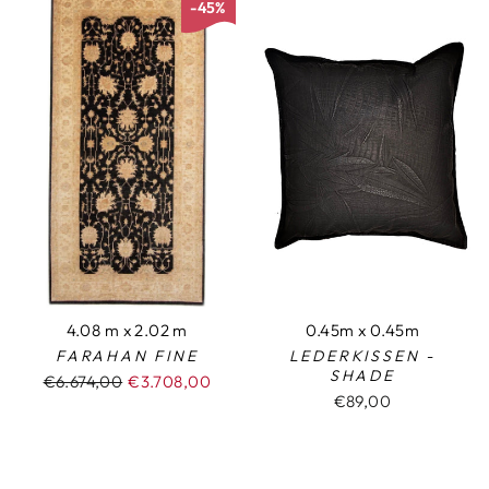
-45%
4.08 m x 2.02 m
0.45m x 0.45m
FARAHAN FINE
LEDERKISSEN -
SHADE
Normaler
€6.674,00
Sonderpreis
€3.708,00
€89,00
Preis