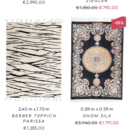
ZIEGLER
€2.990,00
Normaler
€1.250,00
Sonderpreis
€790,00
Preis
-55%
2.40 m x 1.70 m
0.89 m x 0.59 m
BERBER TEPPICH
GHOM SILK
PARISSA
Normaler
€3.940,00
Sonderpreis
€1.791,00
€1.285,00
Preis