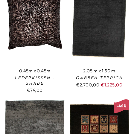
0.45m x 0.45m
2.05 m x 1.50 m
LEDERKISSEN -
GABBEH TEPPICH
SHADE
Normaler
€2.700,00
Sonderpreis
€1.225,00
€79,00
Preis
-46%