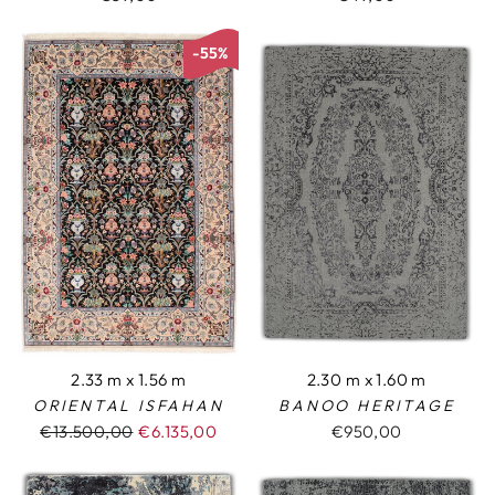
-55%
2.33 m x 1.56 m
2.30 m x 1.60 m
ORIENTAL ISFAHAN
BANOO HERITAGE
Normaler
€13.500,00
Sonderpreis
€6.135,00
€950,00
Preis