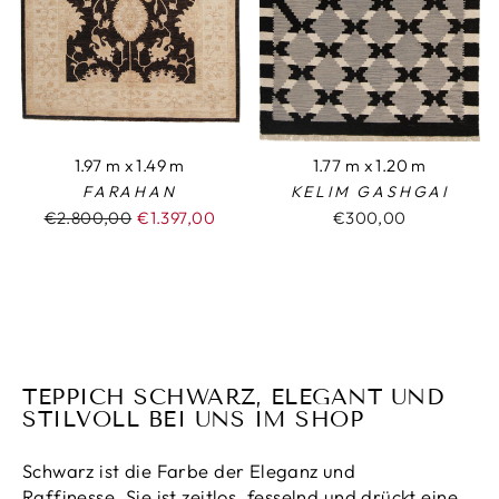
1.97 m x 1.49 m
1.77 m x 1.20 m
FARAHAN
KELIM GASHGAI
Normaler
€2.800,00
Sonderpreis
€1.397,00
€300,00
Preis
TEPPICH SCHWARZ, ELEGANT UND
STILVOLL BEI UNS IM SHOP
Schwarz ist die Farbe der Eleganz und
Raffinesse. Sie ist zeitlos, fesselnd und drückt eine