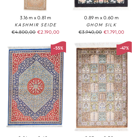
3.16 m x 0.81 m
0.89 m x 0.60 m
KASHMIR SEIDE
GHOM SILK
Normaler
€4.800,00
Sonderpreis
€2.190,00
Normaler
€3.940,00
Sonderpreis
€1.791,00
Preis
Preis
-55%
-47%