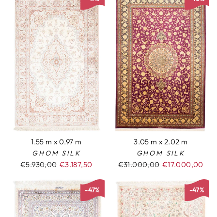
1.55 m x 0.97 m
3.05 m x 2.02 m
GHOM SILK
GHOM SILK
Normaler
€5.930,00
Sonderpreis
€3.187,50
Normaler
€31.000,00
Sonderpreis
€17.000,00
Preis
Preis
-47%
-47%