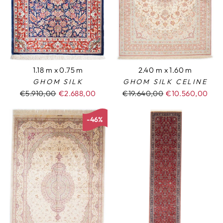
1.18 m x 0.75 m
2.40 m x 1.60 m
GHOM SILK
GHOM SILK CELINE
Normaler
€5.910,00
Sonderpreis
€2.688,00
Normaler
€19.640,00
Sonderpreis
€10.560,00
Preis
Preis
-46%