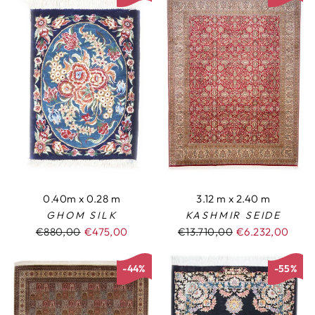
0.40m x 0.28 m
3.12 m x 2.40 m
GHOM SILK
KASHMIR SEIDE
Normaler
€880,00
Sonderpreis
€475,00
Normaler
€13.710,00
Sonderpreis
€6.232,00
Preis
Preis
-44%
-55%