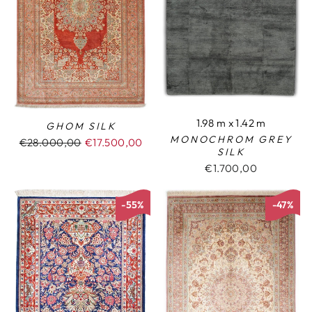
1.98 m x 1.42 m
GHOM SILK
MONOCHROM GREY
Normaler
€28.000,00
Sonderpreis
€17.500,00
SILK
Preis
€1.700,00
-55%
-47%