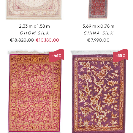
2.33 m x 1.58 m
3.69 m x 0.78 m
GHOM SILK
CHINA SILK
Normaler
€18.820,00
Sonderpreis
€10.180,00
€7.990,00
Preis
-46%
-55%