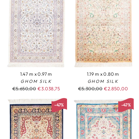
1.47 m x 0.97 m
1.19 m x 0.80 m
GHOM SILK
GHOM SILK
Normaler
€5.650,00
Sonderpreis
€3.038,75
Normaler
€5.300,00
Sonderpreis
€2.850,00
Preis
Preis
-47%
-47%