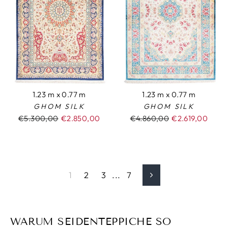
1.23 m x 0.77 m
1.23 m x 0.77 m
GHOM SILK
GHOM SILK
Normaler
€5.300,00
Sonderpreis
€2.850,00
Normaler
€4.860,00
Sonderpreis
€2.619,00
Preis
Preis
1
2
3
...
7
Next
WARUM SEIDENTEPPICHE SO