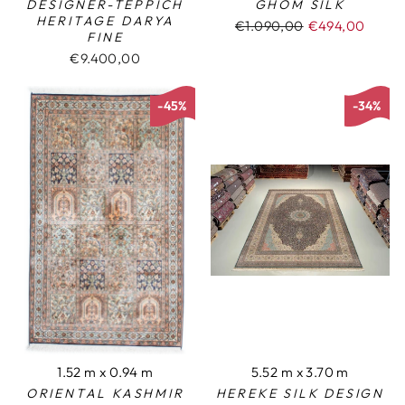
DESIGNER-TEPPICH
GHOM SILK
HERITAGE DARYA
Normaler
€1.090,00
Sonderpreis
€494,00
FINE
Preis
€9.400,00
-45%
-34%
1.52 m x 0.94 m
5.52 m x 3.70 m
ORIENTAL KASHMIR
HEREKE SILK DESIGN