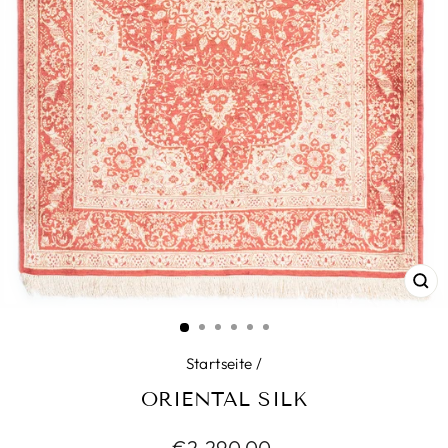
SC
ES
Startseite
/
ORIENTAL SILK
Normaler
€2.290,00