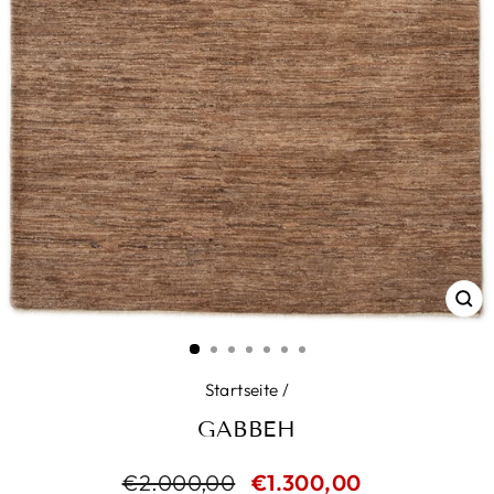
SC
ES
Startseite
/
GABBEH
Normaler
€2.000,00
Sonderpreis
€1.300,00