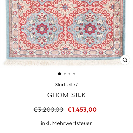
SC
ES
Startseite
/
GHOM SILK
Normaler
€3.200,00
Sonderpreis
€1.453,00
Preis
inkl. Mehrwertsteuer