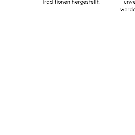
Traditionen hergestellt.
unv
werde
Reduziert