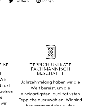
Auf
Auf
Auf
n
Twittern
Pinnen
Facebook
Twitter
Pinterest
teilen
twittern
pinnen
ISE
TEPPICH UNIKATE
FACHMÄNNISCH
t
BESCHAFFT
Wir
Jahrzehntelang haben wir die
irekt
Welt bereist, um die
nzelnen
einzigartigsten, qualitativsten
ne
Teppiche auszuwählen. Wir sind
 wir
hervorragend darin, den