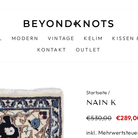
L
MODERN
VINTAGE
KELIM
KISSEN
KONTAKT
OUTLET
Startseite
/
NAIN K
Normaler
€530,00
Sonderp
€289,0
Preis
inkl. Mehrwertsteue