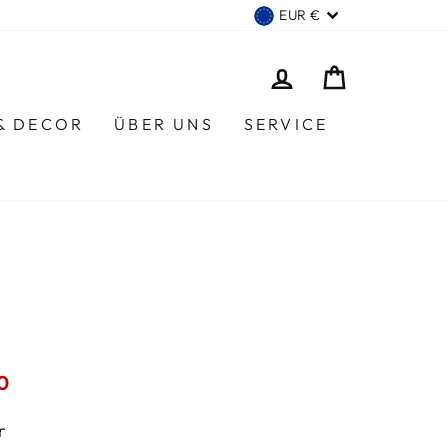
WÄHRUNG
EUR €
EINLOGGEN
EINKAUF
 & DECOR
ÜBER UNS
SERVICE
reis
0
r