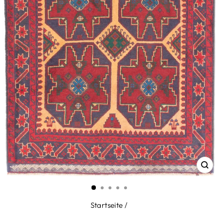
SC
ES
Startseite
/