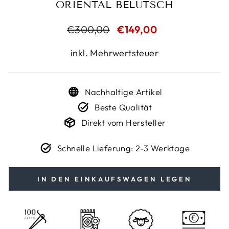
ORIENTAL BELUTSCH
Normaler
€300,00
Sonderpreis
€149,00
Preis
inkl. Mehrwertsteuer
Nachhaltige Artikel
Beste Qualität
Direkt vom Hersteller
Schnelle Lieferung: 2-3 Werktage
IN DEN EINKAUFSWAGEN LEGEN