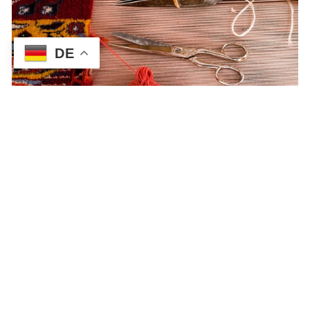
DE
UNSER EXPERTENRAT FÜR SIE
Wir helfen Ihnen, den perfekten Teppich für Ihr
Zuhause zu finden.
RATGEBER
ABONNIEREN SIE UNSEREN NEWSLETTER
UND ERHALTEN SIE EINEN 5%
RABATTCODE!