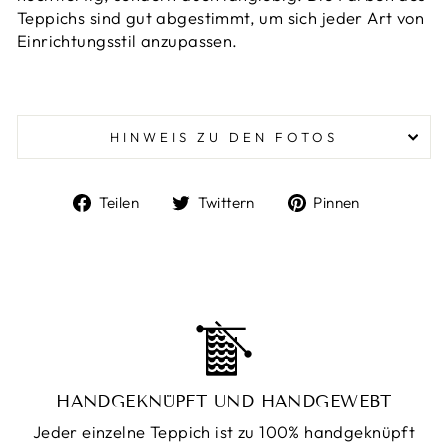
Teppichs sind gut abgestimmt, um sich jeder Art von
Einrichtungsstil anzupassen.
HINWEIS ZU DEN FOTOS
Auf
Auf
Auf
Teilen
Twittern
Pinnen
Facebook
Twitter
Pinterest
teilen
twittern
pinnen
HANDGEKNÜPFT UND HANDGEWEBT
Jeder einzelne Teppich ist zu 100% handgeknüpft