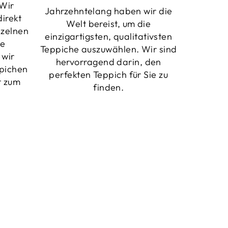
Wir
Jahrzehntelang haben wir die
irekt
Welt bereist, um die
nzelnen
einzigartigsten, qualitativsten
ne
Teppiche auszuwählen. Wir sind
 wir
hervorragend darin, den
pichen
perfekten Teppich für Sie zu
t zum
finden.