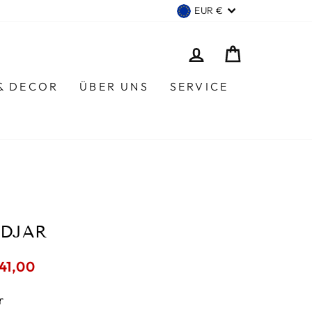
WÄHRUNG
EUR €
EINLOGGEN
EINKAUF
 & DECOR
ÜBER UNS
SERVICE
IDJAR
erpreis
41,00
r