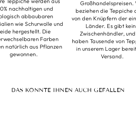
re Teppiche werden aus
Großhandelspreisen. 
0% nachhaltigen und
ABONNIEREN SIE UNSEREN NEWSLETTER
beziehen die Teppiche d
ologisch abbaubaren
UND ERHALTEN SIE EINEN
5% RABATTCODE!
von den Knüpfern der ei
ialien wie Schurwolle und
Länder. Es gibt kei
E-
eide hergestellt. Die
ABONNIEREN
Zwischenhändler, und
MAIL
erwechselbaren Farben
haben Tausende von Tep
Nein danke
n natürlich aus Pflanzen
in unserem Lager berei
gewonnen.
Versand.
DAS KÖNNTE IHNEN AUCH GEFALLEN