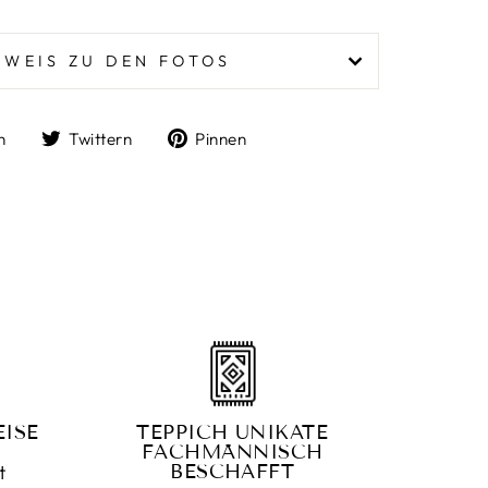
NWEIS ZU DEN FOTOS
Auf
Auf
Auf
n
Twittern
Pinnen
Facebook
Twitter
Pinterest
teilen
twittern
pinnen
"Schließen
(Esc)"
ISE
TEPPICH UNIKATE
FACHMÄNNISCH
t
BESCHAFFT