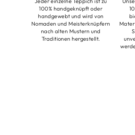
Jeder einzelne Teppich ist zu
Unse
100% handgeknüpft oder
10
handgewebt und wird von
bi
Nomaden und Meisterknüpfern
Mater
nach alten Mustern und
S
Traditionen hergestellt.
unv
werde
Reduziert