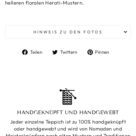
helleren floralen Herati-Mustern.
HINWEIS ZU DEN FOTOS
Auf
Auf
Auf
Teilen
Twittern
Pinnen
Facebook
Twitter
Pinterest
teilen
twittern
pinnen
HANDGEKNÜPFT UND HANDGEWEBT
Jeder einzelne Teppich ist zu 100% handgeknüpft
oder handgewebt und wird von Nomaden und
Meisterknüpfern nach alten Mustern und Traditionen