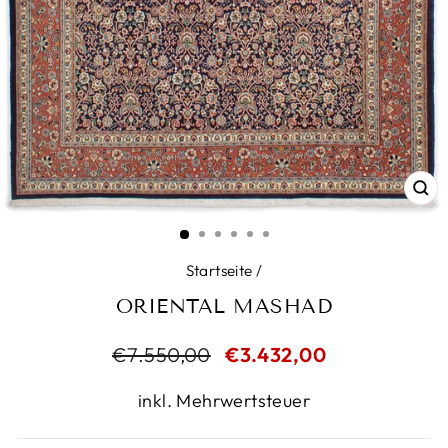
SC
ES
Startseite
/
ORIENTAL MASHAD
Normaler
€7.550,00
Sonderpreis
€3.432,00
Preis
inkl. Mehrwertsteuer