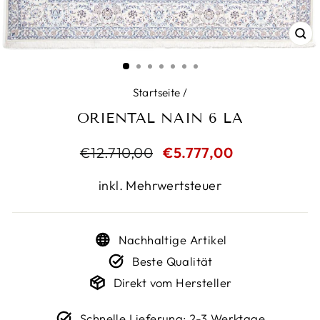
SC
ES
Startseite
/
ORIENTAL NAIN 6 LA
Normaler
€12.710,00
Sonderpreis
€5.777,00
Preis
inkl. Mehrwertsteuer
Nachhaltige Artikel
Beste Qualität
Direkt vom Hersteller
Schnelle Lieferung: 2-3 Werktage