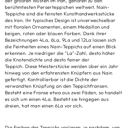
der größten Wüsten im Iran, gehören zu den
berühmtesten Perserteppichen weltweit.
Nain-
Teppiche sind die feinsten Kunsthandwerksstücke
des Iran.
Ihr typisches Design ist unverwechselbar
mit floralen Ornamenten, einem Medaillon und
beigen, roten oder blauen Farben. Dank ihrer
Bezeichnungen 4La, 6La, 9La und 12La lassen sich
die Feinheiten eines Nain-Teppichs auf einen Blick
erkennen. Je niedriger die "La"-Zahl, desto höher
die Knotendichte und desto feiner der
Teppich. Diese
Meisterstücke werden über ein Jahr
hinweg von den erfahrensten Knüpfern aus Nain
gefertigt. Kontrollierbar ist die Dichte der
verwandten Knüpfung an den Teppichfransen.
Besteht eine Franse etwa aus zwei Fäden, so handelt
es sich um einen 4La. Besteht sie hingegen aus
dreien, hat man einen 6La vor sich.
Die Farben des Teppichs variieren, je nachdem, von