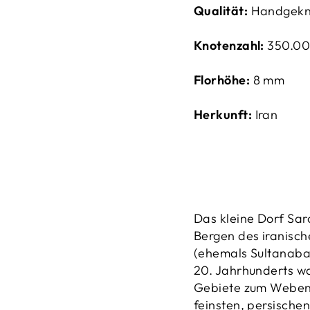
Qualität:
Handgekn
Knotenzahl:
350.00
Florhöhe:
8 mm
Herkunft:
Iran
Das kleine Dorf Saro
Bergen des iranisch
(ehemals Sultanaba
20. Jahrhunderts wa
Gebiete zum Weben v
feinsten, persischen