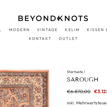
L
MODERN
VINTAGE
KELIM
KISSEN
KONTAKT
OUTLET
Startseite
/
SAROUGH
Normaler
€6.870,00
Sonde
€3.12
Preis
inkl. Mehrwertsteue