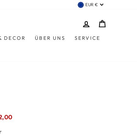
WÄHRUNG
EUR €
EINLOGGEN
EINKAUF
 & DECOR
ÜBER UNS
SERVICE
rpreis
2,00
r