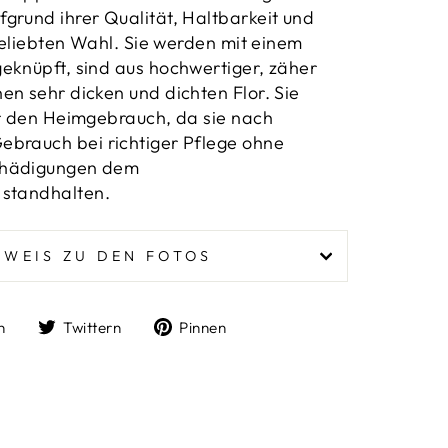
grund ihrer Qualität, Haltbarkeit und
 beliebten Wahl. Sie werden mit einem
eknüpft, sind aus hochwertiger, zäher
en sehr dicken und dichten Flor. Sie
ür den Heimgebrauch, da sie nach
ebrauch bei richtiger Pflege ohne
chädigungen dem
standhalten.
NWEIS ZU DEN FOTOS
Auf
Auf
Auf
n
Twittern
Pinnen
Facebook
Twitter
Pinterest
teilen
twittern
pinnen