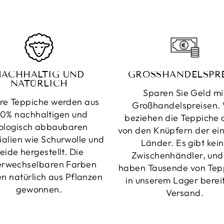
NACHHALTIG UND
GROSSHANDELSPRE
NATÜRLICH
Sparen Sie Geld mi
re Teppiche werden aus
Großhandelspreisen. 
0% nachhaltigen und
beziehen die Teppiche d
ologisch abbaubaren
von den Knüpfern der ei
ialien wie Schurwolle und
Länder. Es gibt kei
eide hergestellt. Die
Zwischenhändler, und
erwechselbaren Farben
haben Tausende von Tep
n natürlich aus Pflanzen
in unserem Lager berei
gewonnen.
Versand.