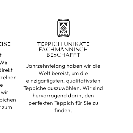
ISE
TEPPICH UNIKATE
FACHMÄNNISCH
t
BESCHAFFT
Wir
Jahrzehntelang haben wir die
irekt
Welt bereist, um die
nzelnen
einzigartigsten, qualitativsten
ne
Teppiche auszuwählen. Wir sind
 wir
hervorragend darin, den
pichen
perfekten Teppich für Sie zu
t zum
finden.