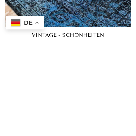
DE
VINTAGE - SCHÖNHEITEN
Echte handgefertigte Meisterwerke: Von jungen
Designern neugestaltete, antike Perserteppiche.
ENTDECKEN