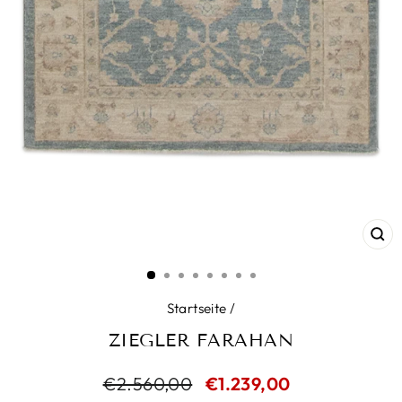
SC
ES
Startseite
/
ZIEGLER FARAHAN
Normaler
€2.560,00
Sonderpreis
€1.239,00