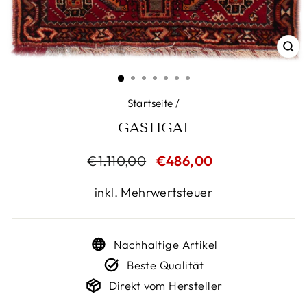
SC
ES
Startseite
/
GASHGAI
Normaler
€1.110,00
Sonderpreis
€486,00
Preis
inkl. Mehrwertsteuer
Nachhaltige Artikel
Beste Qualität
Direkt vom Hersteller