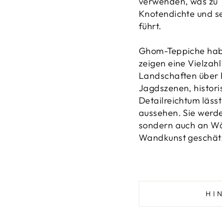
verwenden, was zu 
Knotendichte und se
führt.
Ghom-Teppiche habe
zeigen eine Vielzahl
Landschaften über 
Jagdszenen, histori
Detailreichtum läss
aussehen. Sie werd
sondern auch an Wä
Wandkunst geschät
HI