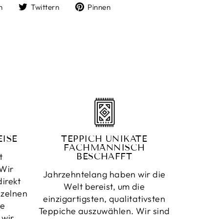
Auf
Auf
Auf
n
Twittern
Pinnen
Facebook
Twitter
Pinterest
teilen
twittern
pinnen
ISE
TEPPICH UNIKATE
FACHMÄNNISCH
t
BESCHAFFT
Wir
Jahrzehntelang haben wir die
irekt
Welt bereist, um die
nzelnen
einzigartigsten, qualitativsten
ne
Teppiche auszuwählen. Wir sind
 wir