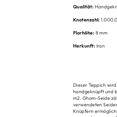
Qualität:
Handgekn
Knotenzahl:
1.00
0.
Florhöhe:
8 mm
Herkunft:
Iran
Dieser Teppich wird
handgeknüpft und
b
m2.
Ghom-Seide zähl
verwendeten Seiden
Knüpfern ermöglicht