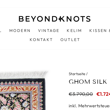
L
MODERN
VINTAGE
KELIM
KISSEN
KONTAKT
OUTLET
Startseite
/
GHOM SILK
Normaler
€3.790,00
Sonde
€1.72
Preis
inkl. Mehrwertsteue