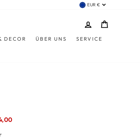
WÄHRUNG
EUR €
EINLOGGEN
EINKAUF
 & DECOR
ÜBER UNS
SERVICE
rpreis
4,00
r