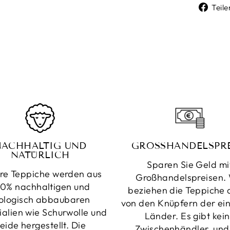
Teile
NACHHALTIG UND
GROSSHANDELSPRE
NATÜRLICH
Sparen Sie Geld mi
re Teppiche werden aus
Großhandelspreisen. 
0% nachhaltigen und
beziehen die Teppiche d
ologisch abbaubaren
von den Knüpfern der ei
ialien wie Schurwolle und
Länder. Es gibt kei
eide hergestellt. Die
Zwischenhändler, und