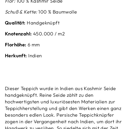
Flor:
100 % Kashmir Seide
Schuß & Kette:
100 % Baumwolle
Qualität:
Handgeknüpft
Knotenzahl:
4
50.000 / m2
Florhöhe:
6
mm
Herkunft:
Indien
Dieser Teppich wurde in Indien aus Kashmir Seide
handgeknüpft. Reine Seide zählt zu den
hochwertigsten und luxuriösesten Materialien zur
Teppichherstellung und gibt den Werken einen ganz
besonders edlen Look. Persische Teppichknüpfer
zogen in der Vergangenheit nach Indien, um dort ihr
Handwerk zu verüben. So siedelte sich mit der Zeit