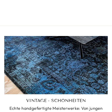
KASHMIR SEIDE
Normaler
€1.390,00
Sonderpreis
€680,00
Preis
VINTAGE - SCHÖNHEITEN
Echte handgefertigte Meisterwerke: Von jungen