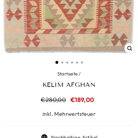
SC
ES
Startseite
/
KELIM AFGHAN
Normaler
€280,00
Sonderpreis
€189,00
Preis
inkl. Mehrwertsteuer
Nachhaltige Artikel