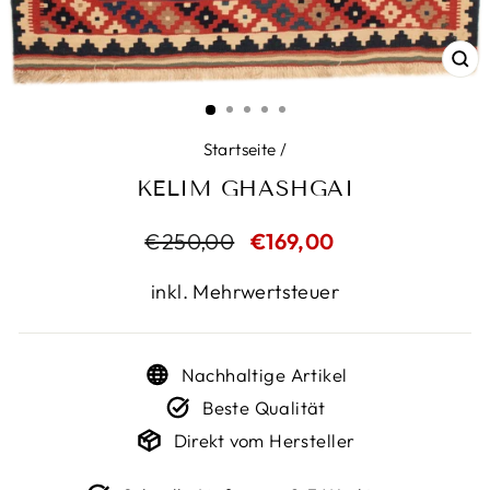
SC
ES
Startseite
/
KELIM GHASHGAI
Normaler
€250,00
Sonderpreis
€169,00
Preis
inkl. Mehrwertsteuer
Nachhaltige Artikel
Beste Qualität
Direkt vom Hersteller