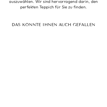
auszuwählen. Wir sind hervorragend darin, den
perfekten Teppich für Sie zu finden.
DAS KÖNNTE IHNEN AUCH GEFALLEN
Reduziert
KELIM GHASHGAI
Normaler
€250,00
Sonderpreis
€169,00
Preis