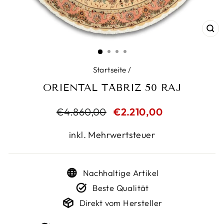
SC
ES
Startseite
/
ORIENTAL TÄBRIZ 50 RAJ
Normaler
€4.860,00
Sonderpreis
€2.210,00
Preis
inkl. Mehrwertsteuer
Nachhaltige Artikel
Beste Qualität
Direkt vom Hersteller