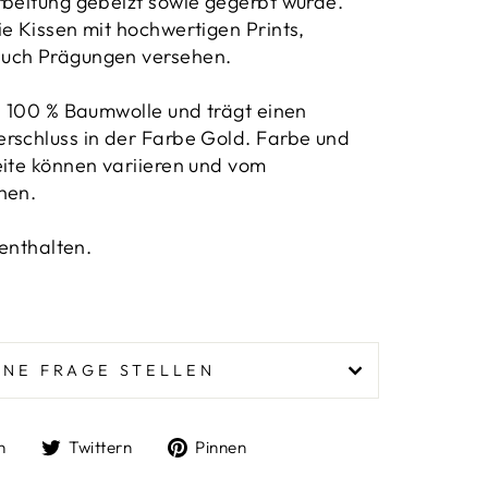
rbeitung gebeizt sowie gegerbt wurde.
ie Kissen mit hochwertigen Prints,
uch Prägungen versehen.
us 100 % Baumwolle und trägt einen
rschluss in der Farbe Gold. Farbe und
eite können variieren und vom
hen.
 enthalten.
INE FRAGE STELLEN
Auf
Auf
Auf
n
Twittern
Pinnen
Facebook
Twitter
Pinterest