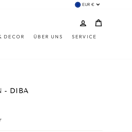
WÄHRUNG
EUR €
EINLOGGEN
EINKAUF
 & DECOR
ÜBER UNS
SERVICE
 - DIBA
r