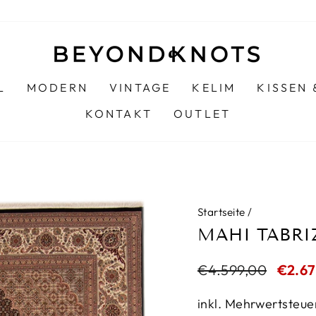
L
MODERN
VINTAGE
KELIM
KISSEN
KONTAKT
OUTLET
Startseite
/
MAHI TABRI
Normaler
€4.599,00
Sonde
€2.6
Preis
inkl. Mehrwertsteue