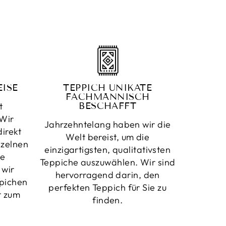
ISE
TEPPICH UNIKATE
FACHMÄNNISCH
t
BESCHAFFT
Wir
Jahrzehntelang haben wir die
irekt
Welt bereist, um die
nzelnen
einzigartigsten, qualitativsten
ne
Teppiche auszuwählen. Wir sind
 wir
hervorragend darin, den
pichen
perfekten Teppich für Sie zu
t zum
finden.