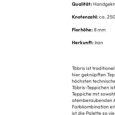
Qualität:
Handgekn
Knotenzahl:
ca. 2
50
Florhöhe:
8 mm
Herkunft:
Iran
‌Täbris ist traditio
hier geknüpften Te
höchsten technisch
Täbris-Teppichen ist
Teppiche mit sowohl
atemberaubenden Al
Farbkombination erh
ist die Palette so vi