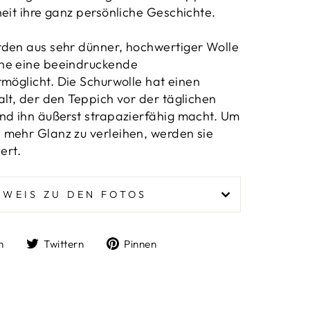
heit ihre ganz persönliche Geschichte.
rden aus sehr dünner, hochwertiger Wolle
he eine beeindruckende
rmöglicht.
Die Schurwolle hat einen
alt, der den Teppich vor der täglichen
nd ihn äußerst strapazierfähig macht. Um
mehr Glanz zu verleihen, werden sie
nert.
NWEIS ZU DEN FOTOS
Auf
Auf
Auf
n
Twittern
Pinnen
Facebook
Twitter
Pinterest
teilen
twittern
pinnen