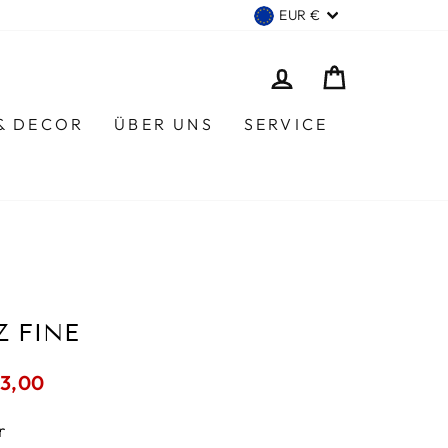
WÄHRUNG
EUR €
EINLOGGEN
EINKAUF
 & DECOR
ÜBER UNS
SERVICE
Z FINE
rpreis
73,00
r