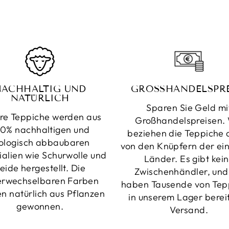
NACHHALTIG UND
GROSSHANDELSPRE
NATÜRLICH
Sparen Sie Geld mi
re Teppiche werden aus
Großhandelspreisen. 
0% nachhaltigen und
beziehen die Teppiche d
ologisch abbaubaren
von den Knüpfern der ei
ialien wie Schurwolle und
Länder. Es gibt kei
eide hergestellt. Die
Zwischenhändler, und
erwechselbaren Farben
haben Tausende von Tep
n natürlich aus Pflanzen
in unserem Lager berei
gewonnen.
Versand.