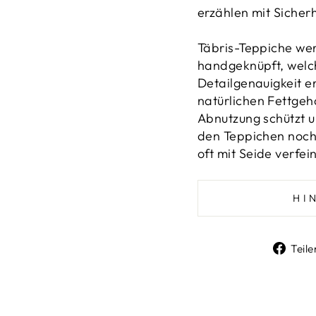
erzählen mit Sicher
Täbris-Teppiche we
handgeknüpft, welc
Detailgenauigkeit e
natürlichen Fettgeh
Abnutzung schützt u
den Teppichen noch 
oft
mit Seide verfei
HI
Teile