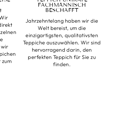
FACHMÄNNISCH
t
BESCHAFFT
Wir
Jahrzehntelang haben wir die
irekt
Welt bereist, um die
nzelnen
einzigartigsten, qualitativsten
ne
Teppiche auszuwählen. Wir sind
 wir
hervorragend darin, den
pichen
perfekten Teppich für Sie zu
t zum
finden.