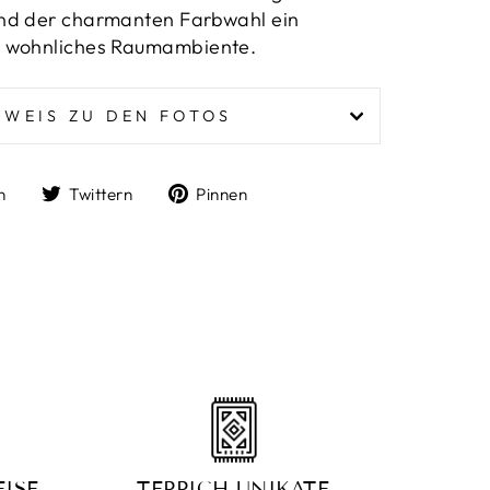
nd der charmanten Farbwahl ein
r wohnliches Raumambiente.
NWEIS ZU DEN FOTOS
Auf
Auf
Auf
n
Twittern
Pinnen
Facebook
Twitter
Pinterest
teilen
twittern
pinnen
ISE
TEPPICH UNIKATE