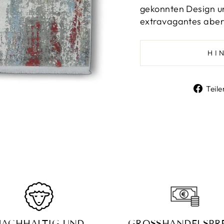
gekonnten Design u
extravagantes abe
HI
Teile
NACHHALTIG UND
GROSSHANDELSPRE