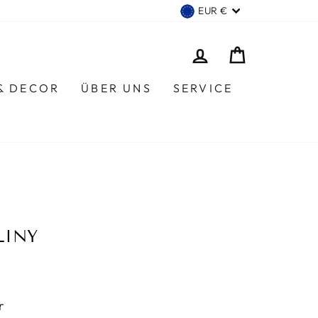
WÄHRUNG
EUR €
EINLOGGEN
EINKAUF
 & DECOR
ÜBER UNS
SERVICE
LINY
r