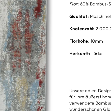
Flor:
60% Bambus-Se
Qualität:
Maschinel
Knotenzahl:
2.000.
Florhöhe:
10mm
Herkunft:
Türkei
Unsere edlen Desig
für ihre äußerst hoh
verwendete Bambuss
wunderschönen Glan