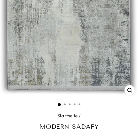
SC
ES
Startseite
/
MODERN SADAFY