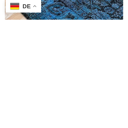
DE
VINTAGE - SCHÖNHEITEN
Echte handgefertigte Meisterwerke: Von jungen
Designern neugestaltete, antike Perserteppiche.
ENTDECKEN