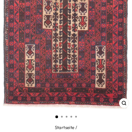
SC
ES
Startseite
/