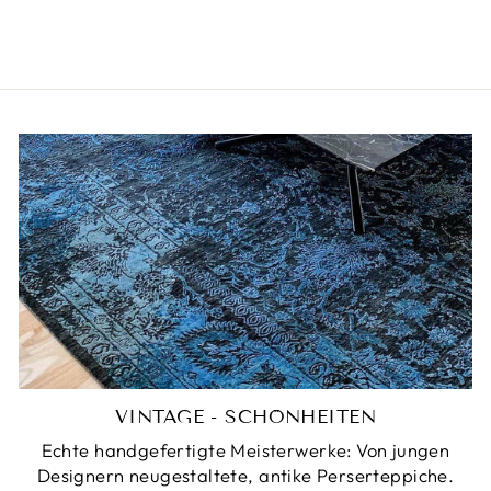
Normaler
€1.800,00
Sonderpreis
€816,00
Preis
VINTAGE - SCHÖNHEITEN
Echte handgefertigte Meisterwerke: Von jungen
Designern neugestaltete, antike Perserteppiche.