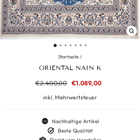
SC
ES
Startseite
/
ORIENTAL NAIN K
Normaler
€2.400,00
Sonderpreis
€1.089,00
Preis
inkl. Mehrwertsteuer
Nachhaltige Artikel
Beste Qualität
Direkt vom Hersteller