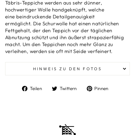
Täbris-Teppiche werden aus sehr dünner,
hochwertiger Wolle handgeknüpft, welche
eine beindruckende Detailgenauigkeit
ermöglicht.
Die Schurwolle hat einen natürlichen
Fettgehalt, der den Teppich vor der täglichen
Abnutzung schützt und ihn äußerst strapazierfähig
macht. Um den Teppichen noch mehr Glanz zu
verleihen, werden sie oft
mit Seide verfeinert.
HINWEIS ZU DEN FOTOS
Auf
Auf
Auf
Teilen
Twittern
Pinnen
Facebook
Twitter
Pinterest
teilen
twittern
pinnen