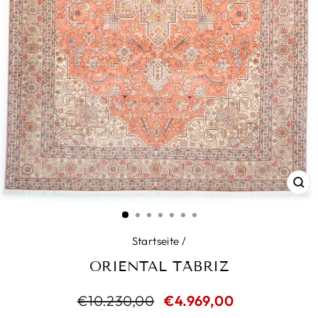
SC
ES
Startseite
/
ORIENTAL TÄBRIZ
Normaler
€10.230,00
Sonderpreis
€4.969,00
Preis