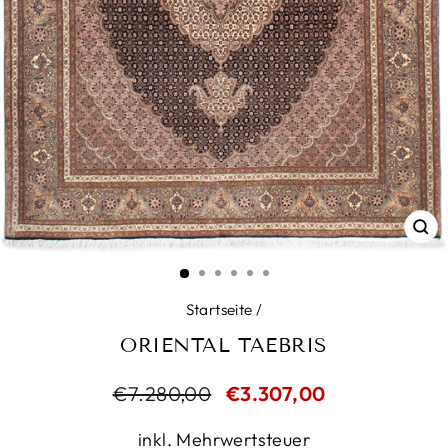
SC
ES
Startseite
/
ORIENTAL TAEBRIS
Normaler
€7.280,00
Sonderpreis
€3.307,00
Preis
inkl. Mehrwertsteuer