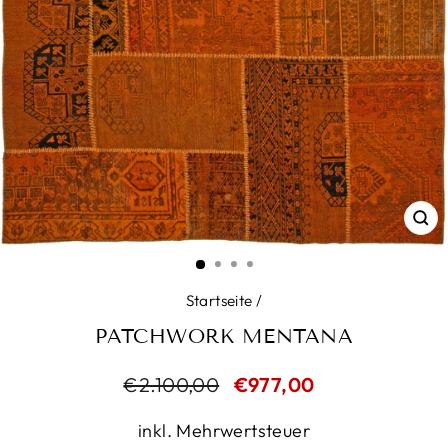
SC
ES
Startseite
/
PATCHWORK MENTANA
Normaler
€2.100,00
Sonderpreis
€977,00
Preis
inkl. Mehrwertsteuer