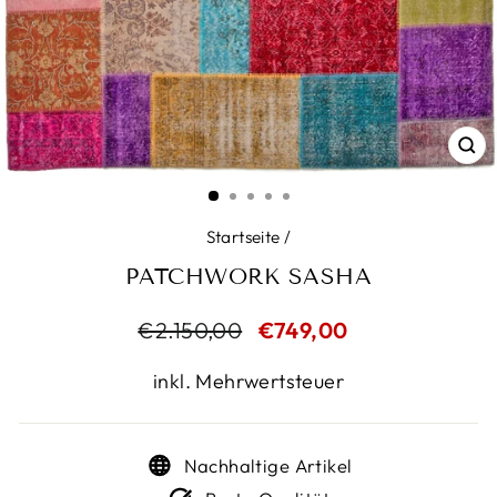
SC
ES
Startseite
/
PATCHWORK SASHA
Normaler
€2.150,00
Sonderpreis
€749,00
Preis
inkl. Mehrwertsteuer
Nachhaltige Artikel