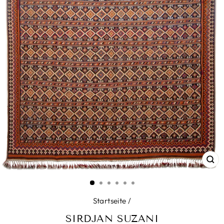
SC
ES
Startseite
/
SIRDJAN SUZANI