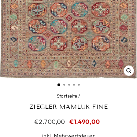
SC
ES
Startseite
/
ZIEGLER MAMLUK FINE
Normaler
€2.700,00
Sonderpreis
€1.490,00
Preis
inkl. Mehrwertsteuer